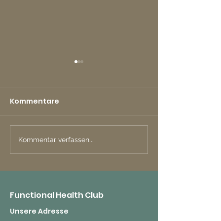
Kommentare
Kommentar verfassen...
Aktiv gegen
Knie- und
Beschwerden der
Hüftgelenke
Lendenwirbelsäule
stabilisieren
Functional Health Club
Unsere Adresse