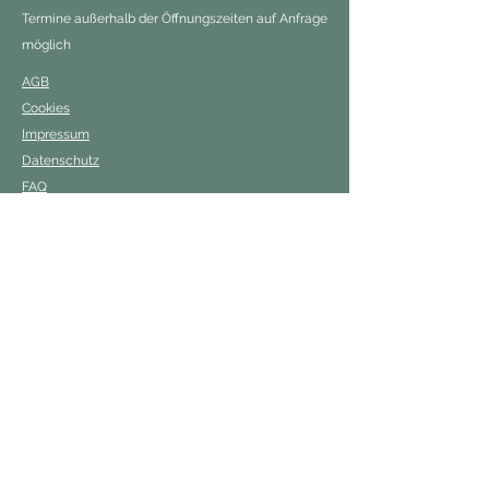
Termine außerhalb der Öffnungszeiten auf Anfrage
möglich
AGB
Cookies
Impressum
Datenschutz
FAQ
Kostenloses Erstgespräch
Kostenloses Probetraining
Folgen Sie uns auf Facebook