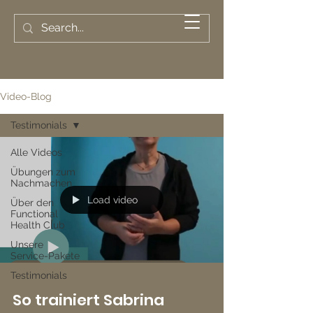
KOSTENLOSES
PROBETRAINING
Video-Blog
Testimonials
Alle Videos
Übungen zum
Nachmachen
Load video
Über den
Functional
Health Club
Unsere
Service-Pakete
Testimonials
So trainiert Sabrina